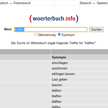
↔
↔
eutsch
Französisch
Deutsch
Spanisc
Wort:
Übersetzung
Synonym
Die Suche im Wörterbuch ergab folgende Treffer für "kläffen":
Synonym
anschlagen
anstimmen
erklingen
lassen
Laut
geben
bauzen
belfern
blaffen
bläffen
bäffen