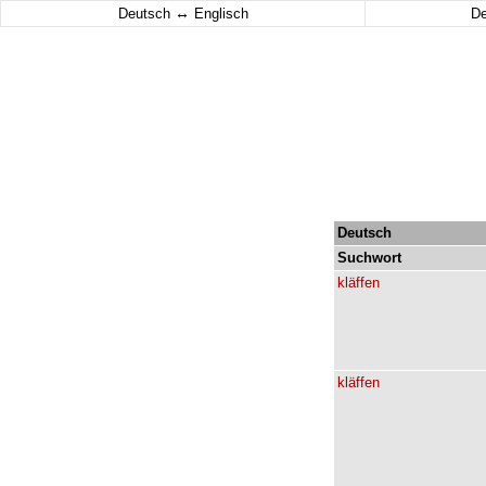
↔
Deutsch
Englisch
D
Deutsch
Suchwort
kläffen
kläffen