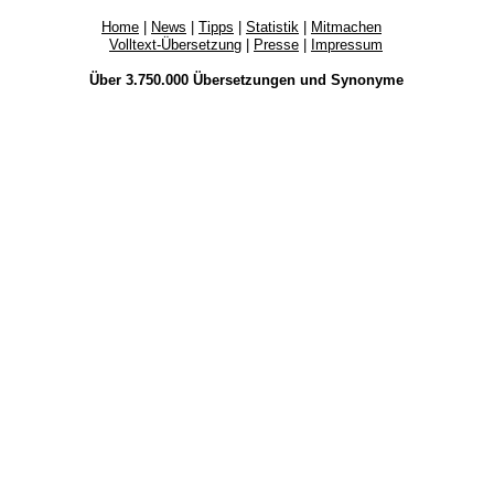
Home
|
News
|
Tipps
|
Statistik
|
Mitmachen
Volltext-Übersetzung
|
Presse
|
Impressum
Über 3.750.000
Übersetzungen
und
Synonyme