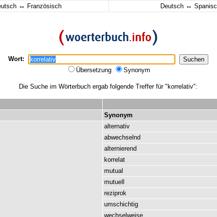
↔
↔
eutsch
Französisch
Deutsch
Spanisc
Wort:
Übersetzung
Synonym
Die Suche im Wörterbuch ergab folgende Treffer für "korrelativ":
Synonym
alternativ
abwechselnd
alternierend
korrelat
mutual
mutuell
reziprok
umschichtig
wechselweise