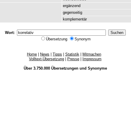
ergänzend
gegenseitig
komplementär
Wort:
Übersetzung
Synonym
Home
|
News
|
Tipps
|
Statistik
|
Mitmachen
Volltext-Übersetzung
|
Presse
|
Impressum
Über 3.750.000
Übersetzungen
und
Synonyme