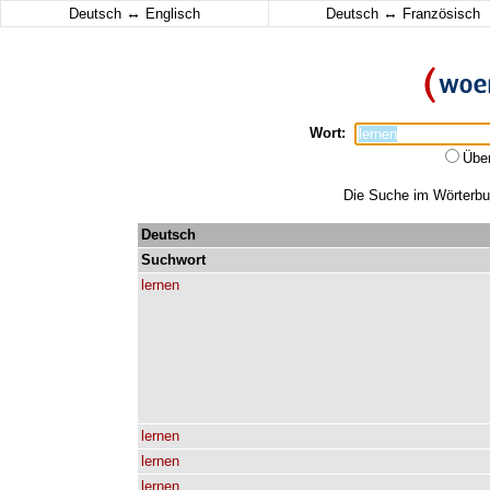
↔
↔
Deutsch
Englisch
Deutsch
Französisch
Wort:
Übe
Die Suche im Wörterbuc
Deutsch
Suchwort
lernen
lernen
lernen
lernen