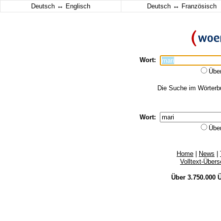
↔
↔
Deutsch
Englisch
Deutsch
Französisch
Wort:
Übe
Die Suche im Wörterbuc
Wort:
Übe
Home
|
News
|
Volltext-Über
Über 3.750.000
Ü