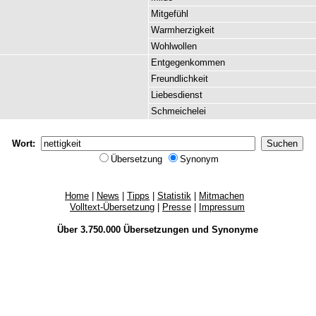
Mitgefühl
Warmherzigkeit
Wohlwollen
Entgegenkommen
Freundlichkeit
Liebesdienst
Schmeichelei
Wort:
Übersetzung
Synonym
Home
|
News
|
Tipps
|
Statistik
|
Mitmachen
Volltext-Übersetzung
|
Presse
|
Impressum
Über 3.750.000
Übersetzungen
und
Synonyme