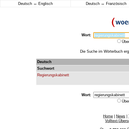
↔
↔
Deutsch
Englisch
Deutsch
Französisch
Wort:
Übe
Die Suche im Wörterbuch ergab
Deutsch
Suchwort
Regierungskabinett
Wort:
Übe
Home
|
News
|
Volltext-Über