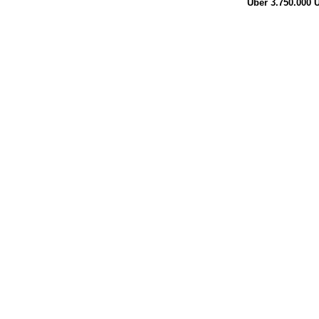
Über 3.750.000
Ü