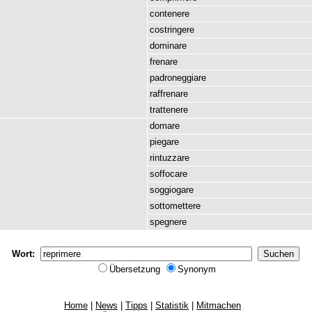
contenere
costringere
dominare
frenare
padroneggiare
raffrenare
trattenere
domare
piegare
rintuzzare
soffocare
soggiogare
sottomettere
spegnere
Wort:
Übersetzung
Synonym
Home
|
News
|
Tipps
|
Statistik
|
Mitmachen