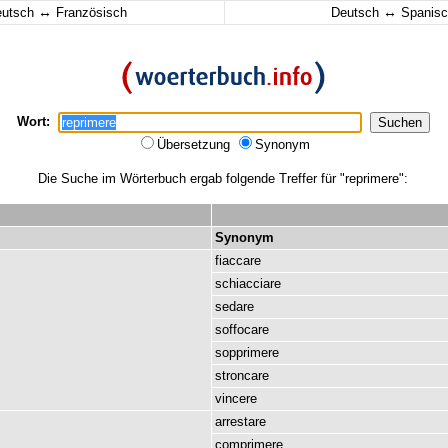
↔
↔
eutsch
Französisch
Deutsch
Spanisc
Wort:
Übersetzung
Synonym
Die Suche im Wörterbuch ergab folgende Treffer für "reprimere":
Synonym
fiaccare
schiacciare
sedare
soffocare
sopprimere
stroncare
vincere
arrestare
comprimere