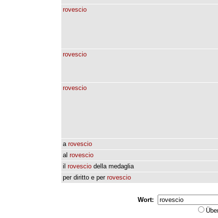
rovescio
rovescio
rovescio
a
rovescio
al
rovescio
il
rovescio
della
medaglia
per
diritto
e
per
rovescio
Wort:
Übe