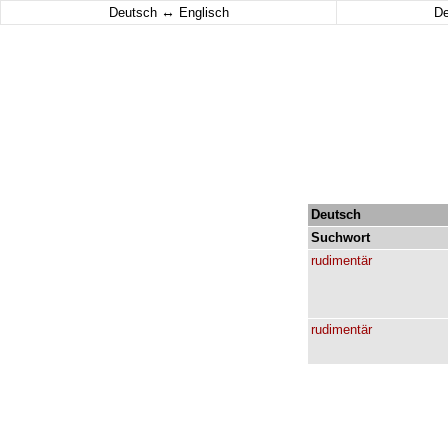
↔
Deutsch
Englisch
D
Deutsch
Suchwort
rudimentär
rudimentär