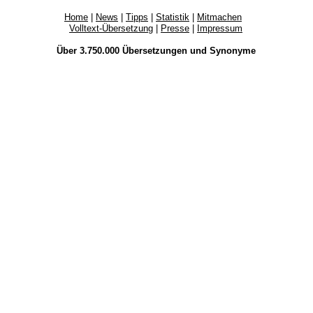
Home
|
News
|
Tipps
|
Statistik
|
Mitmachen
Volltext-Übersetzung
|
Presse
|
Impressum
Über 3.750.000
Übersetzungen
und
Synonyme