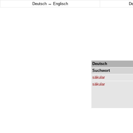
↔
Deutsch
Englisch
D
Deutsch
Suchwort
säkular
säkular