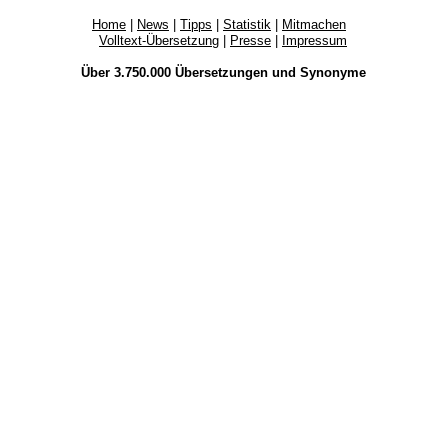
Home
|
News
|
Tipps
|
Statistik
|
Mitmachen
Volltext-Übersetzung
|
Presse
|
Impressum
Über 3.750.000
Übersetzungen
und
Synonyme