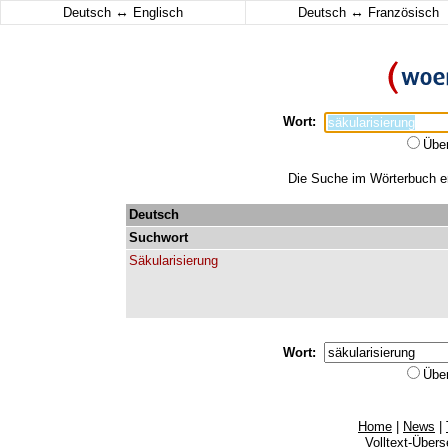
↔
↔
Deutsch
Englisch
Deutsch
Französisch
Wort:
Übe
Die Suche im Wörterbuch erg
Deutsch
Suchwort
Säkularisierung
Wort:
Übe
Home
|
News
|
Volltext-Über