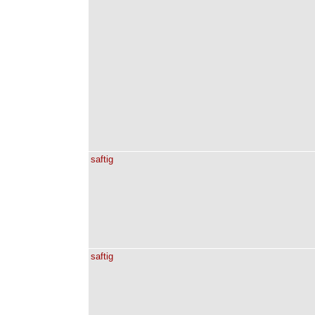
saftig
saftig