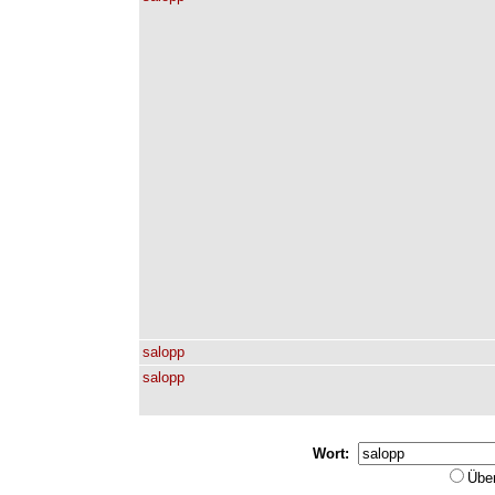
salopp
salopp
Wort:
Übe