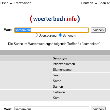
↔
↔
eutsch
Französisch
Deutsch
Spanisc
Wort:
Übersetzung
Synonym
Die Suche im Wörterbuch ergab folgende Treffer für "samenkorn":
Synonym
Pflanzensamen
Blumensamen
Saat
Same
Samen
Getreide
Korn
Wort: