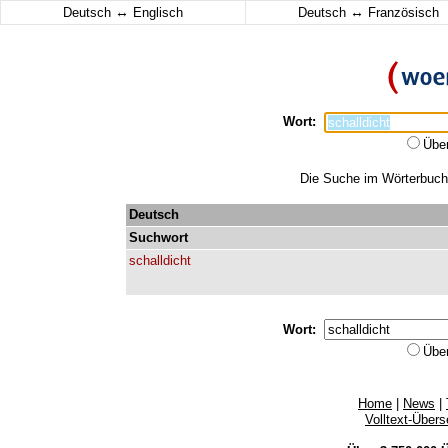
↔
↔
Deutsch
Englisch
Deutsch
Französisch
Wort:
Übe
Die Suche im Wörterbuch e
Deutsch
Suchwort
schalldicht
Wort:
Übe
Home
|
News
|
Volltext-Über