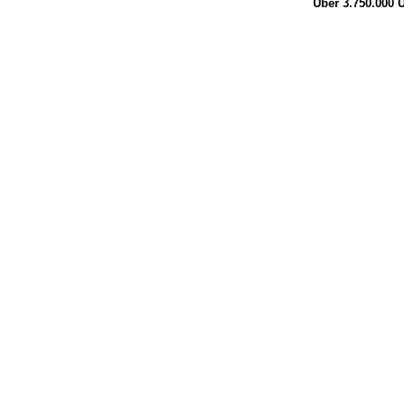
Über 3.750.000
Ü