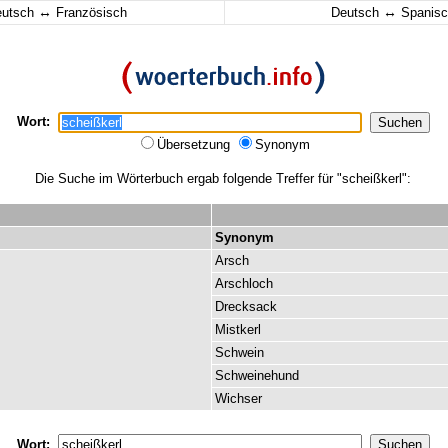
↔
↔
eutsch
Französisch
Deutsch
Spanisc
Wort:
Übersetzung
Synonym
Die Suche im Wörterbuch ergab folgende Treffer für "scheißkerl":
Synonym
Arsch
Arschloch
Drecksack
Mistkerl
Schwein
Schweinehund
Wichser
Wort: