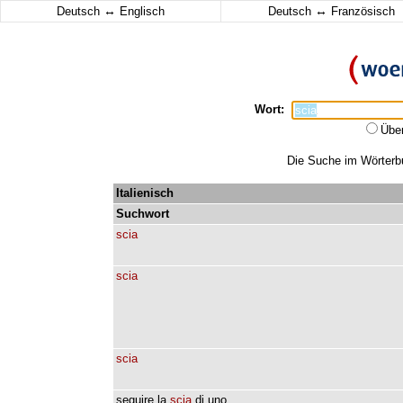
↔
↔
Deutsch
Englisch
Deutsch
Französisch
Wort:
Übe
Die Suche im Wörterbuc
Italienisch
Suchwort
scia
scia
scia
seguire
la
scia
di
uno