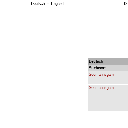
↔
Deutsch
Englisch
D
Deutsch
Suchwort
Seemannsgarn
Seemannsgarn