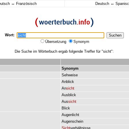
↔
↔
eutsch
Französisch
Deutsch
Spanisc
Wort:
Übersetzung
Synonym
Die Suche im Wörterbuch ergab folgende Treffer für "sicht":
Synonym
Sehweise
Anblick
An
sicht
Ausblick
Aus
sicht
Blick
Augenlicht
Augenschein
Sicht
verhältnisse