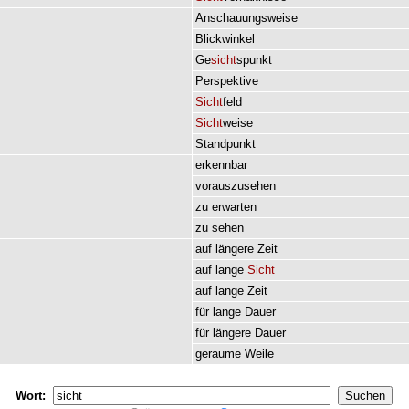
Anschauungsweise
Blickwinkel
Ge
sicht
spunkt
Perspektive
Sicht
feld
Sicht
weise
Standpunkt
erkennbar
vorauszusehen
zu
erwarten
zu
sehen
auf
längere
Zeit
auf
lange
Sicht
auf
lange
Zeit
für
lange
Dauer
für
längere
Dauer
geraume
Weile
Wort: