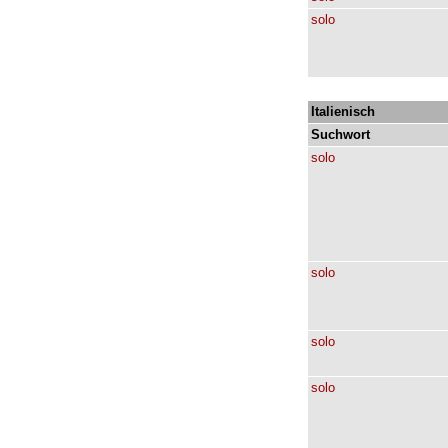
solo
Italienisch
Suchwort
solo
solo
solo
solo