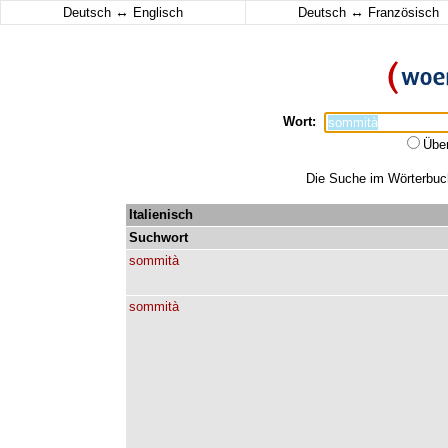
↔
↔
Deutsch
Englisch
Deutsch
Französisch
Wort:
Übe
Die Suche im Wörterbuch
Italienisch
Suchwort
sommità
sommità