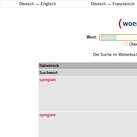
↔
↔
Deutsch
Englisch
Deutsch
Französisch
Wort:
Übe
Die Suche im Wörterbuch 
Italienisch
Suchwort
spregiare
spregiare