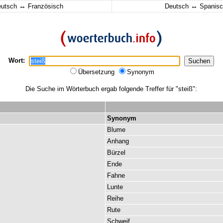
↔
↔
eutsch
Französisch
Deutsch
Spanisc
Wort:
Übersetzung
Synonym
Die Suche im Wörterbuch ergab folgende Treffer für "steiß":
Synonym
Blume
Anhang
Bürzel
Ende
Fahne
Lunte
Reihe
Rute
Schweif