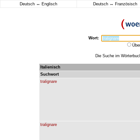
↔
↔
Deutsch
Englisch
Deutsch
Französisch
Wort:
Übe
Die Suche im Wörterbuch 
Italienisch
Suchwort
tralignare
tralignare