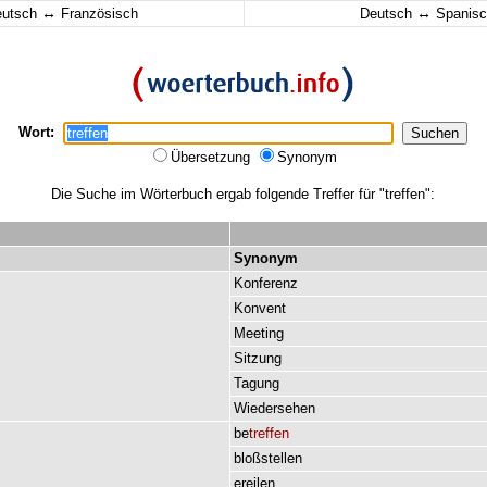
↔
↔
eutsch
Französisch
Deutsch
Spanisc
Wort:
Übersetzung
Synonym
Die Suche im Wörterbuch ergab folgende Treffer für "treffen":
Synonym
Konferenz
Konvent
Meeting
Sitzung
Tagung
Wiedersehen
be
treffen
bloßstellen
ereilen