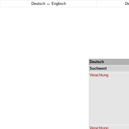
↔
Deutsch
Englisch
D
Deutsch
Suchwort
Verachtung
Verachtung