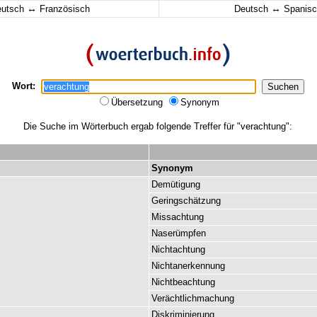
↔
↔
eutsch
Französisch
Deutsch
Spanisc
Wort:
Übersetzung
Synonym
Die Suche im Wörterbuch ergab folgende Treffer für "verachtung":
Synonym
Demütigung
Geringschätzung
Missachtung
Naserümpfen
Nichtachtung
Nichtanerkennung
Nichtbeachtung
Verächtlichmachung
Diskriminierung