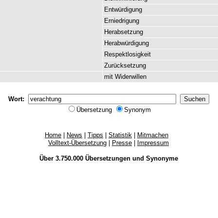
Entwürdigung
Erniedrigung
Herabsetzung
Herabwürdigung
Respektlosigkeit
Zurücksetzung
mit
Widerwillen
Wort:
Übersetzung
Synonym
Home
|
News
|
Tipps
|
Statistik
|
Mitmachen
Volltext-Übersetzung
|
Presse
|
Impressum
Über 3.750.000
Übersetzungen
und
Synonyme