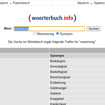
↔
↔
eutsch
Französisch
Deutsch
Spanisc
Wort:
Übersetzung
Synonym
Die Suche im Wörterbuch ergab folgende Treffer für "verarmung":
Synonym
Bedrängnis
Armseligkeit
Bedürftigkeit
Besitzlosigkeit
Entbehrung
Geldmangel
Geldnot
Knappheit
Kärglichkeit