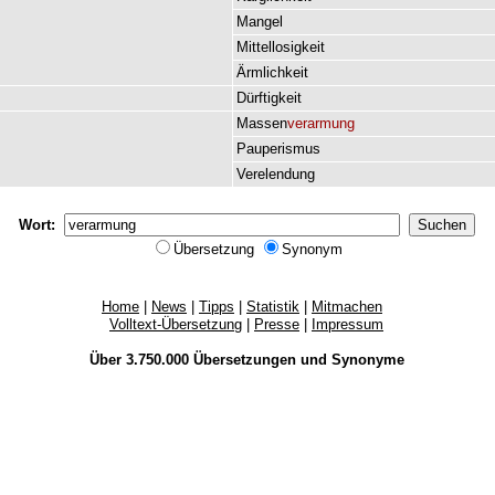
Mangel
Mittellosigkeit
Ärmlichkeit
Dürftigkeit
Massen
verarmung
Pauperismus
Verelendung
Wort:
Übersetzung
Synonym
Home
|
News
|
Tipps
|
Statistik
|
Mitmachen
Volltext-Übersetzung
|
Presse
|
Impressum
Über 3.750.000
Übersetzungen
und
Synonyme