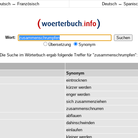
↔
↔
eutsch
Französisch
Deutsch
Spanisc
Wort:
Übersetzung
Synonym
Die Suche im Wörterbuch ergab folgende Treffer für "zusammenschrumpfen":
Synonym
eintrocknen
kürzer
werden
enger
werden
sich
zusammenziehen
zusammenschnurren
abflauen
dahinschwinden
einlaufen
kleiner
werden