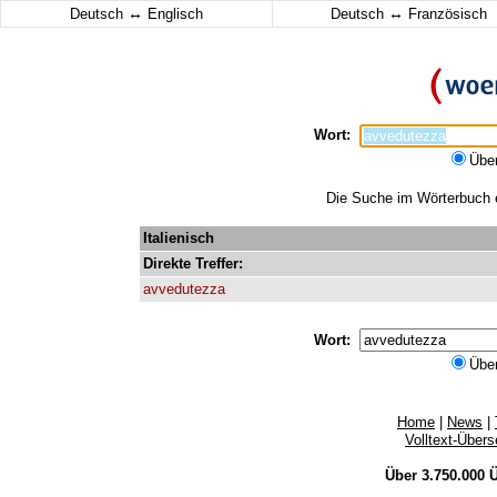
↔
↔
Deutsch
Englisch
Deutsch
Französisch
Wort:
Übe
Die Suche im Wörterbuch e
Italienisch
Direkte
Treffer:
avvedutezza
Wort:
Übe
Home
|
News
|
Volltext-Über
Über 3.750.000
Ü