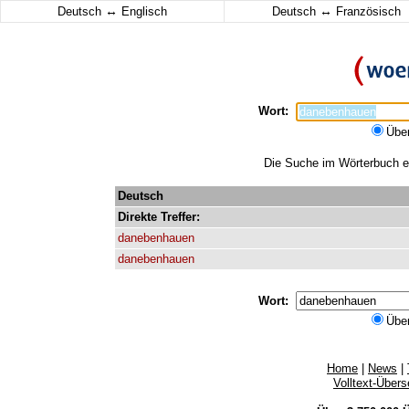
↔
↔
Deutsch
Englisch
Deutsch
Französisch
Wort:
Übe
Die Suche im Wörterbuch er
Deutsch
Direkte
Treffer:
danebenhauen
danebenhauen
Wort:
Übe
Home
|
News
|
Volltext-Über