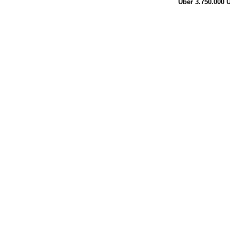
Über 3.750.000
Ü