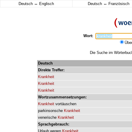
↔
↔
Deutsch
Englisch
Deutsch
Französisch
Wort:
Übe
Die Suche im Wörterbuch 
Deutsch
Direkte
Treffer:
Krankheit
Krankheit
Krankheit
Wortzusammensetzungen:
Krankheit
vortäuschen
parkinsonsche
Krankheit
venerische
Krankheit
Sprachgebrauch:
Urlaub
wegen
Krankheit