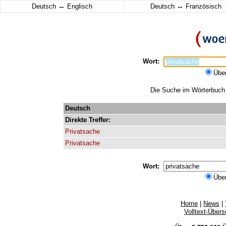
↔
↔
Deutsch
Englisch
Deutsch
Französisch
Wort:
Übe
Die Suche im Wörterbuch e
Deutsch
Direkte
Treffer:
Privatsache
Privatsache
Wort:
Übe
Home
|
News
|
Volltext-Über