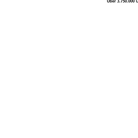
Über 3.750.000
Ü