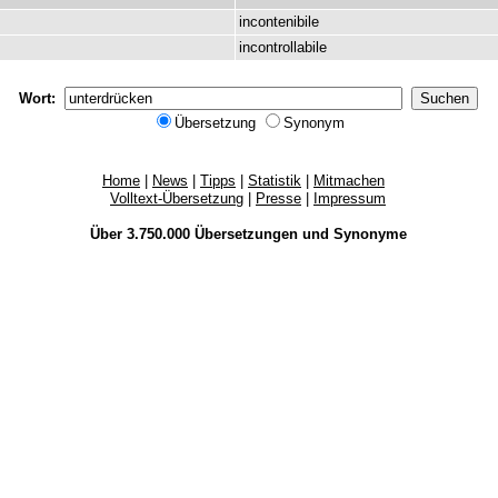
incontenibile
incontrollabile
Wort:
Übersetzung
Synonym
Home
|
News
|
Tipps
|
Statistik
|
Mitmachen
Volltext-Übersetzung
|
Presse
|
Impressum
Über 3.750.000
Übersetzungen
und
Synonyme