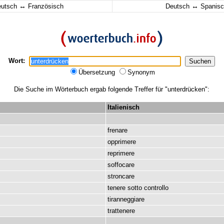
↔
↔
eutsch
Französisch
Deutsch
Spanisc
Wort:
Übersetzung
Synonym
Die Suche im Wörterbuch ergab folgende Treffer für "unterdrücken":
Italienisch
frenare
opprimere
reprimere
soffocare
stroncare
tenere
sotto
controllo
tiranneggiare
trattenere