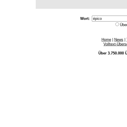
Wort:
Übe
Home
|
News
|
Volltext-Über
Über 3.750.000
Ü