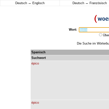
↔
↔
Deutsch
Englisch
Deutsch
Französisch
Wort:
Übe
Die Suche im Wörterbuc
Spanisch
Suchwort
épico
épico