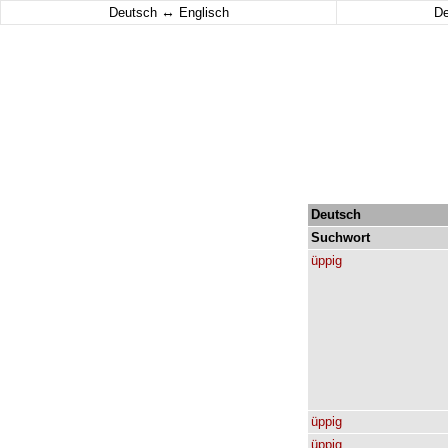
↔
Deutsch
Englisch
D
Deutsch
Suchwort
üppig
üppig
üppig