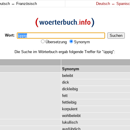
↔
↔
eutsch
Französisch
Deutsch
Spanisc
Wort:
Übersetzung
Synonym
Die Suche im Wörterbuch ergab folgende Treffer für "üppig":
Synonym
beleibt
dick
dickleibig
fett
fettleibig
korpulent
wohlbeleibt
lukullisch
ausführlich