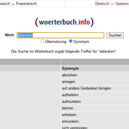
↔
↔
eutsch
Französisch
Deutsch
Spanisc
Wort:
Übersetzung
Synonym
Die Suche im Wörterbuch ergab folgende Treffer für "ablenken":
Synonym
abziehen
anregen
auf
andere
Gedanken
bringen
aufheitern
aufmuntern
beirren
erheitern
ermuntern
sich
vergnügen