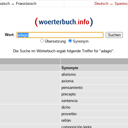
↔
↔
eutsch
Französisch
Deutsch
Spanisc
Wort:
Übersetzung
Synonym
Die Suche im Wörterbuch ergab folgende Treffer für "adagio":
Synonym
aforismo
axioma
pensamiento
precepto
sentencia
dicho
proverbio
refrán
composición
lenta