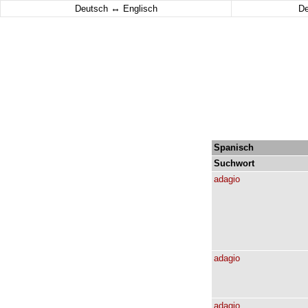
↔
Deutsch
Englisch
D
Spanisch
Suchwort
adagio
adagio
adagio