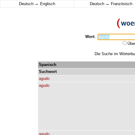
↔
↔
Deutsch
Englisch
Deutsch
Französisch
Wort:
Übe
Die Suche im Wörterbuc
Spanisch
Suchwort
agudo
agudo
agudo