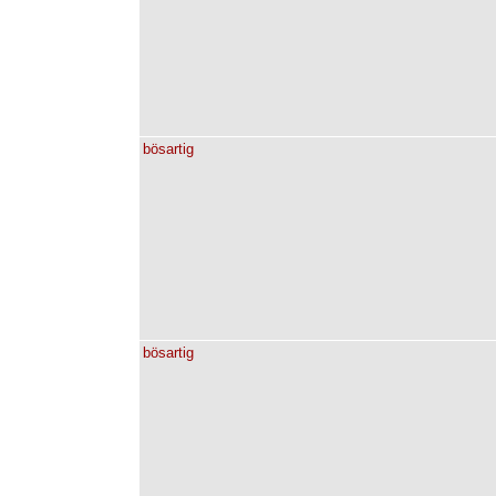
bösartig
bösartig