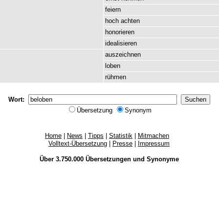
feiern
hoch
achten
honorieren
idealisieren
auszeichnen
loben
rühmen
Wort:
Übersetzung
Synonym
Home
|
News
|
Tipps
|
Statistik
|
Mitmachen
Volltext-Übersetzung
|
Presse
|
Impressum
Über 3.750.000
Übersetzungen
und
Synonyme