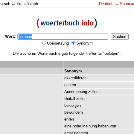
↔
↔
eutsch
Französisch
Deutsch
Spanisc
Wort:
Übersetzung
Synonym
Die Suche im Wörterbuch ergab folgende Treffer für "beloben":
Synonym
akkreditieren
achten
Anerkennung
zollen
Beifall
zollen
belobigen
bewundern
ehren
eine
hohe
Meinung
haben
von
ernst
nehmen