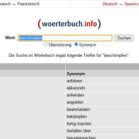
↔
↔
eutsch
Französisch
Deutsch
Spanisc
Wort:
Übersetzung
Synonym
Die Suche im Wörterbuch ergab folgende Treffer für "beschimpfen":
Synonym
anfahren
abkanzeln
anfeinden
angreifen
beanstanden
bekämpfen
fertig
machen
herfallen
über
heruntermachen