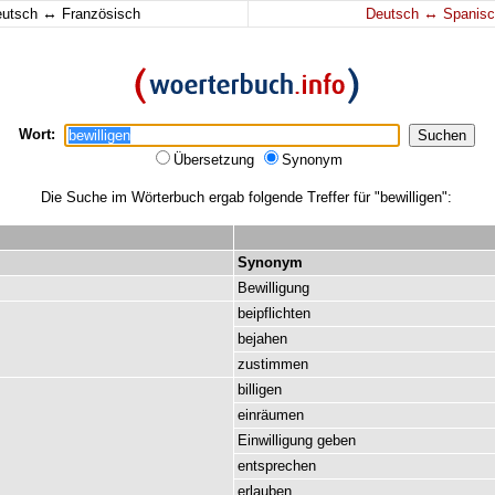
↔
↔
eutsch
Französisch
Deutsch
Spanisc
Wort:
Übersetzung
Synonym
Die Suche im Wörterbuch ergab folgende Treffer für "bewilligen":
Synonym
Bewilligung
beipflichten
bejahen
zustimmen
billigen
einräumen
Einwilligung
geben
entsprechen
erlauben