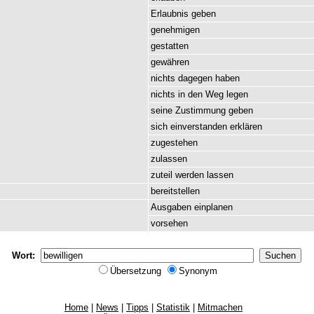
Erlaubnis
geben
genehmigen
gestatten
gewähren
nichts
dagegen
haben
nichts
in
den
Weg
legen
seine
Zustimmung
geben
sich
einverstanden
erklären
zugestehen
zulassen
zuteil
werden
lassen
bereitstellen
Ausgaben
einplanen
vorsehen
Wort:
Übersetzung
Synonym
Home
|
News
|
Tipps
|
Statistik
|
Mitmachen