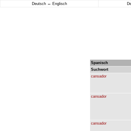
↔
Deutsch
Englisch
D
Spanisch
Suchwort
cansador
cansador
cansador