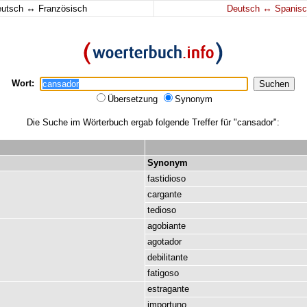
↔
↔
eutsch
Französisch
Deutsch
Spanisc
Wort:
Übersetzung
Synonym
Die Suche im Wörterbuch ergab folgende Treffer für "cansador":
Synonym
fastidioso
cargante
tedioso
agobiante
agotador
debilitante
fatigoso
estragante
importuno