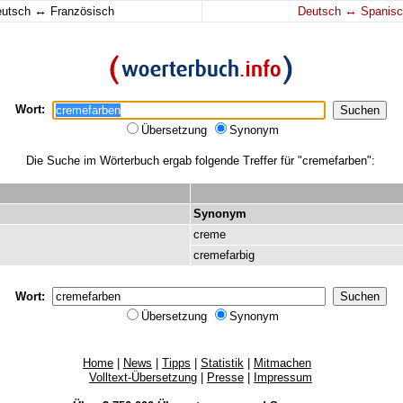
↔
↔
eutsch
Französisch
Deutsch
Spanisc
Wort:
Übersetzung
Synonym
Die Suche im Wörterbuch ergab folgende Treffer für "cremefarben":
Synonym
creme
cremefarbig
Wort:
Übersetzung
Synonym
Home
|
News
|
Tipps
|
Statistik
|
Mitmachen
Volltext-Übersetzung
|
Presse
|
Impressum