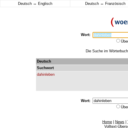
↔
↔
Deutsch
Englisch
Deutsch
Französisch
Wort:
Übe
Die Suche im Wörterbuch e
Deutsch
Suchwort
dahinleben
Wort:
Übe
Home
|
News
|
Volltext-Über