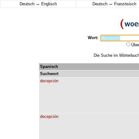
↔
↔
Deutsch
Englisch
Deutsch
Französisch
Wort:
Übe
Die Suche im Wörterbuch 
Spanisch
Suchwort
decepción
decepción