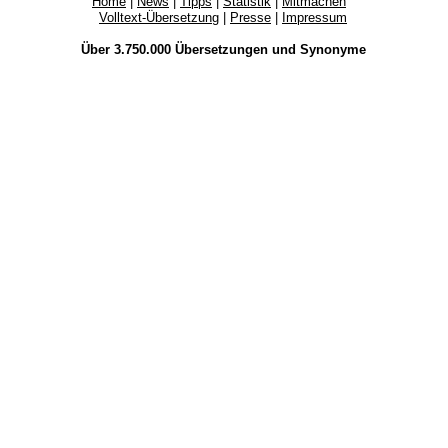
Home
|
News
|
Tipps
|
Statistik
|
Mitmachen
Volltext-Übersetzung
|
Presse
|
Impressum
Über 3.750.000
Übersetzungen
und
Synonyme