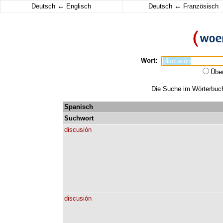
↔
↔
Deutsch
Englisch
Deutsch
Französisch
Wort:
Übe
Die Suche im Wörterbuch 
Spanisch
Suchwort
discusión
discusión