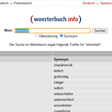
↔
↔
eutsch
Französisch
Deutsch
Spanisc
Wort:
Übersetzung
Synonym
Die Suche im Wörterbuch ergab folgende Treffer für "ehrenhaft":
Synonym
charaktervoll
ehrlich
großmütig
integer
redlich
unbescholten
unbestechlich
unverdorben
zuverlässig