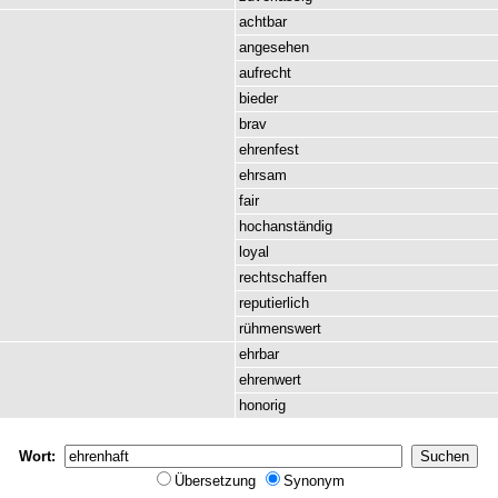
achtbar
angesehen
aufrecht
bieder
brav
ehrenfest
ehrsam
fair
hochanständig
loyal
rechtschaffen
reputierlich
rühmenswert
ehrbar
ehrenwert
honorig
Wort:
Übersetzung
Synonym